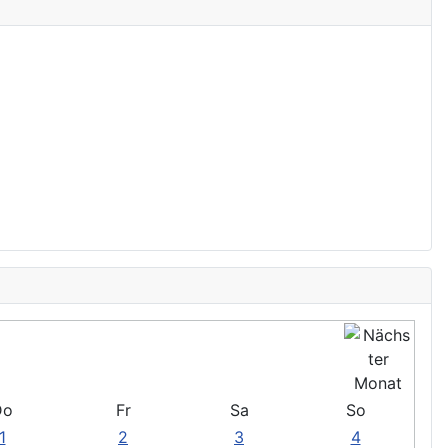
Do
Fr
Sa
So
1
2
3
4