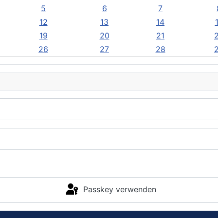
5
6
7
12
13
14
19
20
21
26
27
28
Passkey verwenden