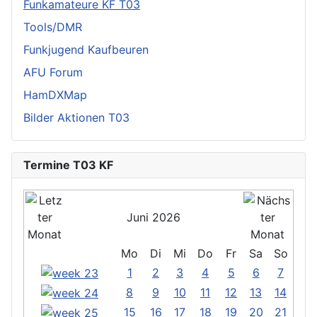
Funkamateure KF T03
Tools/DMR
Funkjugend Kaufbeuren
AFU Forum
HamDXMap
Bilder Aktionen T03
Termine T03 KF
Juni 2026
Mo
Di
Mi
Do
Fr
Sa
So
1
2
3
4
5
6
7
8
9
10
11
12
13
14
15
16
17
18
19
20
21